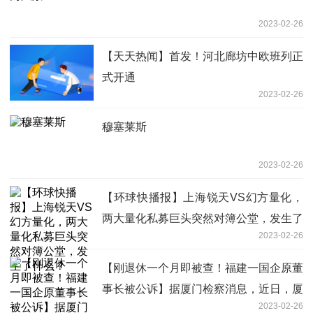
2023-02-26
【天天热闻】首发！河北廊坊中欧班列正
式开通
2023-02-26
穆塞莱斯
2023-02-26
【环球快播报】上海锐天VS幻方量化，
两大量化私募巨头突然对簿公堂，发生了
2023-02-26
什么？
【刚退休一个月即被查！福建一国企原董
事长被公诉】据厦门检察消息，近日，厦
2023-02-26
门天地开发建设集团有限公司原党委书