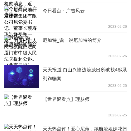
记、董事长蔡寿飞涉嫌受贿一案，由厦门
今日看点：广告风云
市人民检察院依法向厦门市中级人民法院
提起公诉。（北京日报）
2023-02-26
厄加特_说一说厄加特的简介
2023-02-26
天天报道:白山兴隆边境派出所破获4起系
列诈骗案
2023-02-25
【世界聚看点】理肤师
2023-02-25
天天热点评！爱心尼菈，续航流姐妹花归