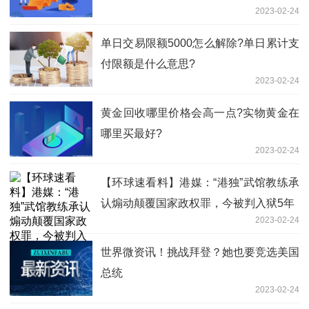
2023-02-24
单日交易限额5000怎么解除?单日累计支
付限额是什么意思?
2023-02-24
黄金回收哪里价格会高一点?实物黄金在
哪里买最好?
2023-02-24
【环球速看料】港媒：“港独”武馆教练承
认煽动颠覆国家政权罪，今被判入狱5年
2023-02-24
世界微资讯！挑战拜登？她也要竞选美国
总统
2023-02-24