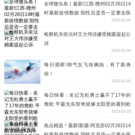
全球微头条丨最新!江西-赣州02月26日14
时最新疫情数据 阳性后是否一定要去医
2023-02-26
院
检察机关依法对王大伟涉嫌受贿案提起公
诉
2023-02-26
每日观察!帅气女飞徐枫灿，有了新身
份！
2023-02-26
每日快看：名记无杜勇士赢不了17年的
詹欧 平森光东契奇就够太阳受的看到欧
2023-02-26
文来独行侠后太阳立刻追KD(今日/头条)
焦点精选！最新!新疆-阿克苏02月26日14
时最新疫情数据 阳性后是否一定要去医