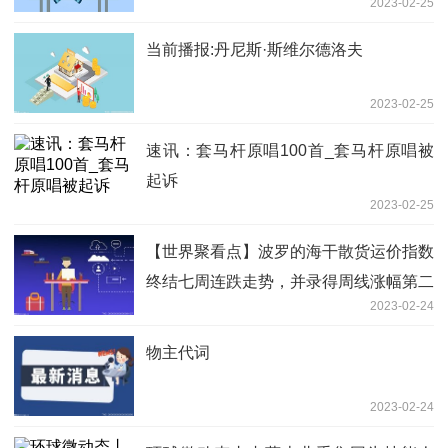
2023-02-25
当前播报:丹尼斯·斯维尔德洛夫
2023-02-25
速讯：套马杆原唱100首_套马杆原唱被
起诉
2023-02-25
【世界聚看点】波罗的海干散货运价指数
终结七周连跌走势，并录得周线涨幅第二
2023-02-24
纪录高位，因各型船需求均在反弹
物主代词
2023-02-24