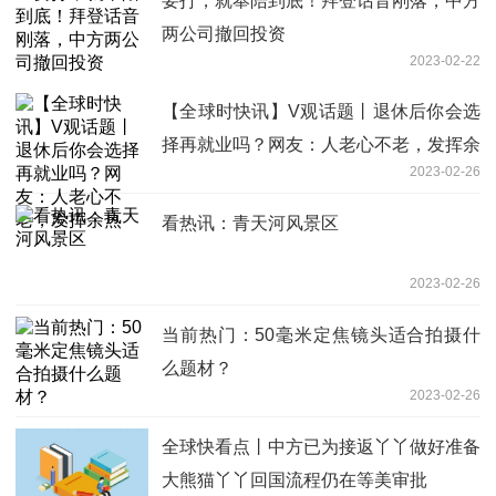
要打，就奉陪到底！拜登话音刚落，中方
两公司撤回投资
2023-02-22
【全球时快讯】V观话题丨退休后你会选
择再就业吗？网友：人老心不老，发挥余
2023-02-26
热
看热讯：青天河风景区
2023-02-26
当前热门：50毫米定焦镜头适合拍摄什
么题材？
2023-02-26
全球快看点丨中方已为接返丫丫做好准备
大熊猫丫丫回国流程仍在等美审批