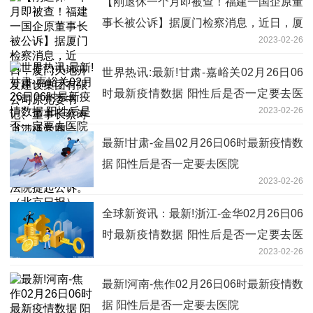
【刚退休一个月即被查！福建一国企原董
事长被公诉】据厦门检察消息，近日，厦
2023-02-26
门天地开发建设集团有限公司原党委书
记、董事长蔡寿飞涉嫌受贿一案，由厦门
世界热讯:最新!甘肃-嘉峪关02月26日06
市人民检察院依法向厦门市中级人民法院
时最新疫情数据 阳性后是否一定要去医
提起公诉。（北京日报）
2023-02-26
院
最新!甘肃-金昌02月26日06时最新疫情数
据 阳性后是否一定要去医院
2023-02-26
全球新资讯：最新!浙江-金华02月26日06
时最新疫情数据 阳性后是否一定要去医
2023-02-26
院
最新!河南-焦作02月26日06时最新疫情数
据 阳性后是否一定要去医院