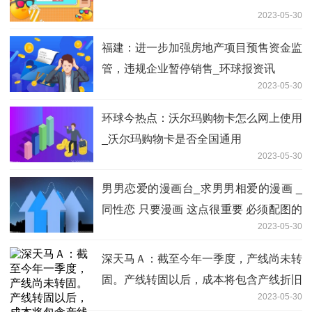
2023-05-30
福建：进一步加强房地产项目预售资金监
管，违规企业暂停销售_环球报资讯
2023-05-30
环球今热点：沃尔玛购物卡怎么网上使用
_沃尔玛购物卡是否全国通用
2023-05-30
男男恋爱的漫画台_求男男相爱的漫画 _
同性恋 只要漫画 这点很重要 必须配图的
2023-05-30
_|环球即时看
深天马Ａ：截至今年一季度，产线尚未转
固。产线转固以后，成本将包含产线折旧
2023-05-30
的部分_环球信息