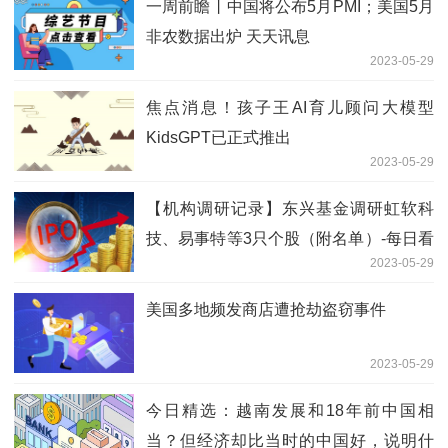
一周前瞻丨中国将公布5月PMI；美国5月
非农数据出炉 天天讯息
2023-05-29
焦点消息！孩子王AI育儿顾问大模型
KidsGPT已正式推出
2023-05-29
【机构调研记录】东兴基金调研虹软科
技、易事特等3只个股（附名单）-每日看
2023-05-29
点
美国多地频发商店遭抢劫盗窃事件
2023-05-29
今日精选：越南发展和18年前中国相
当？但经济却比当时的中国好，说明什