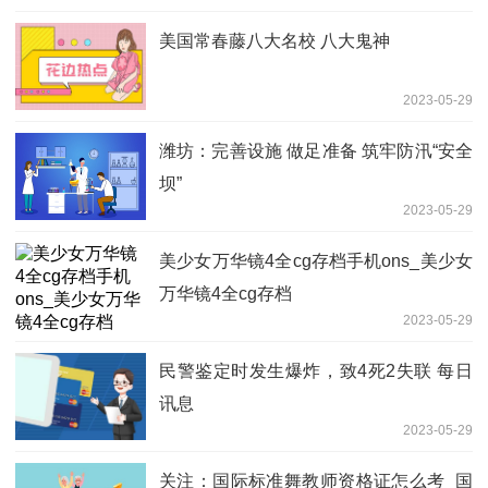
美国常春藤八大名校 八大鬼神
2023-05-29
潍坊：完善设施 做足准备 筑牢防汛“安全
坝”
2023-05-29
美少女万华镜4全cg存档手机ons_美少女
万华镜4全cg存档
2023-05-29
民警鉴定时发生爆炸，致4死2失联 每日
讯息
2023-05-29
关注：国际标准舞教师资格证怎么考_国