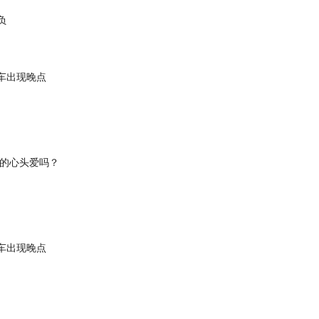
负
车出现晚点
你的心头爱吗？
车出现晚点