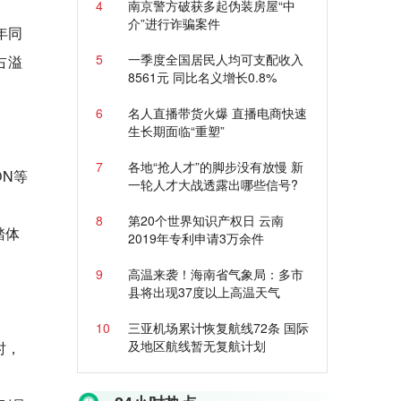
4
南京警方破获多起伪装房屋“中
介”进行诈骗案件
年同
5
一季度全国居民人均可支配收入
占溢
8561元 同比名义增长0.8%
6
名人直播带货火爆 直播电商快速
生长期面临“重塑”
7
各地“抢人才”的脚步没有放慢 新
ON等
一轮人才大战透露出哪些信号?
8
第20个世界知识产权日 云南
踏体
2019年专利申请3万余件
9
高温来袭！海南省气象局：多市
县将出现37度以上高温天气
10
三亚机场累计恢复航线72条 国际
及地区航线暂无复航计划
时，