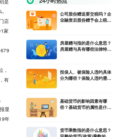
24小时热点
别是
%。
公司股份赠送要交税吗？企
业融资后股份赠予会上税
门店
吗？
91家
房屋赠与指的是什么意思？
房屋赠与具有哪些法律特
679
征？
位，
投保人、被保险人违约具体
分为哪些？保险人违约需要
，有
承担哪些责任？
。
基础货币的影响因素有哪
些？基础货币的属性是什
报显
么？
19年
货币乘数指的是什么意思？
完整的货币(政策)乘数的计