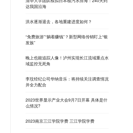
清华大学团队模拟日本核污水排海：240天到
达我国沿海
洪水逐渐退去，各地重建进度如何？
“免费旅游”“躺着赚钱”？新型网络传销盯上“银
发族”
晚上也能追踪人像！泸州实现长江流域重点水
域监控无死角
李玟经纪公司华纳音乐：将持续关注调查情况
并全力配合
2023世界显示产业大会9月7日开幕 具体是什
么情况?
2023南京三江学院学费 三江学院学费