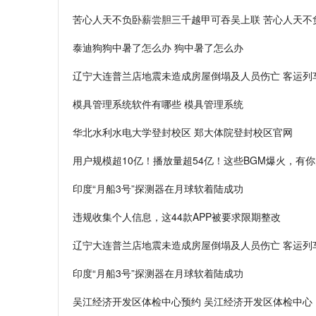
苦心人天不负卧薪尝胆三千越甲可吞吴上联 苦心人天不
泰迪狗狗中暑了怎么办 狗中暑了怎么办
辽宁大连普兰店地震未造成房屋倒塌及人员伤亡 客运列
模具管理系统软件有哪些 模具管理系统
华北水利水电大学登封校区 郑大体院登封校区官网
用户规模超10亿！播放量超54亿！这些BGM爆火，有
印度“月船3号”探测器在月球软着陆成功
违规收集个人信息，这44款APP被要求限期整改
辽宁大连普兰店地震未造成房屋倒塌及人员伤亡 客运列
印度“月船3号”探测器在月球软着陆成功
吴江经济开发区体检中心预约 吴江经济开发区体检中心