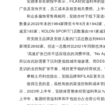
安踏体育在财报中表示，FILA经营溢利率
广告及宣传开支，员工成本及租赁相关费用。上半
和众多服饰零售商相同，安踏亦对于线下渠道
数量从2022年末的1984家降至今年6月末1942
减至183家；KOLON SPORT门店数量由161家减
而安踏主品牌及安踏儿童的门店总数达到9633家
家增至2692家。但这一总数对比2021年同期也净
“高速扩张已经不适应现在的消费环境。”No 
所以在此刻需要下沉到更低线城市做渗透。而DES
意识的去控制扩张节奏，维持更平稳的经营状况。
摩根士丹利也指出，安踏品牌和FILA应更关
值得注意的是，虽然有效的渠道控制和成本管
示，2023年上半年，安踏体育整体经营溢利率从
上半年，集团经营溢利率和不包括分占合营公司损