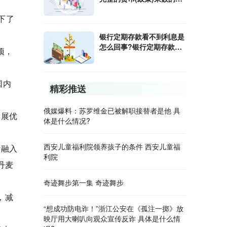
算公式是什么?
创下了
银行定期存款看不到利息是
怎么回事?银行定期存款利
项，
息怎样算?
国内
精彩推送
俄媒爆料：苏罗维金已被解职接替者是他 具
发展优
体是什么情况?
西安儿童福利院领养孩子的条件 西安儿童福
计融入
利院
丹麦
奇迹舞步第一集 奇迹舞步
，减
“想成功防电诈！”浙江公安在《孤注一掷》放
映厅用大喇叭向观众宣传反诈 具体是什么情