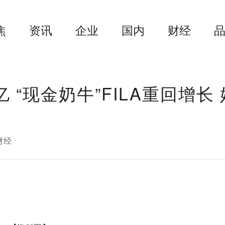
焦
资讯
企业
国内
财经
 “现金奶牛”FILA重回增长 
财经