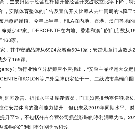
的提高，主要归因于经营杠杆提升使经营开支占收益比率下降，特
年，安踏体育整体的广告及宣传开支比率从去年同期的%降至
布局愈趋谨慎。今年上半年，FILA在内地、香港、澳门等地的
家，净减少42家。DESCENTE在内地、香港和澳门的门店数从1
至160家。
，其中安踏品牌从6924家增至6941家；安踏儿童门店数从2
减少了155家。
Agency时尚行业独立分析师唐小唐指出，“安踏主品牌是大众定
CENTE和KOLON等户外品牌仍定位于一、二线城市高端商圈
”
注利润率改善、折扣水平及库存情况，而非如何推动零售额增长
控使安踏体育的盈利能力提升，但仍未及2019年同期水平。财
%提升至%，不包括分占合营公司损益影响的净利润率为%。20
益影响的净利润率分别为%和%。