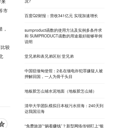
牌来
况?
等市
百度Q2财报：营收341亿元 实现加速增长
踏，
sumproduct函数的使用方法及实例多条件求
和 SUMPRODUCT函数的用途最好能够举例
说明
对比较
北
堂兄弟和表兄弟区别 堂兄弟
中国驻缅甸使馆：2名在缅电诈犯罪嫌疑人被
押解回国，一人为骨干头目
地板胶怎么铺水泥地面（地板胶怎么铺）
清华大学团队模拟日本核污水排海：240天到
达我国沿海
“免费旅游”“躺着赚钱”？新型网络传销盯上“银