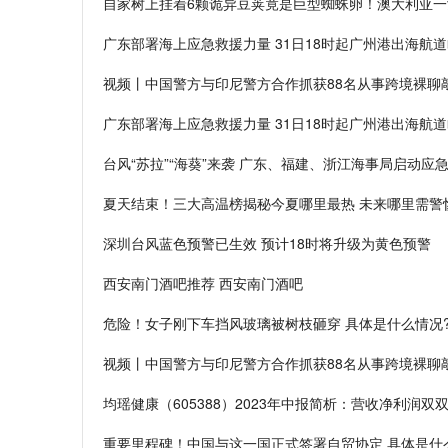
自家树上挂着6颗诡异豆荚竟是巨型蜘蛛卵！澳大利亚一女
广东部署海上应急救援力量 31日18时起广州港出海航
视频丨中国警方与印尼警方合作抓获88名从事跨境裸聊
广东部署海上应急救援力量 31日18时起广州港出海航
台风“苏拉”“海葵”来袭 广东、福建、浙江海事局启动应
夏天结束！三大高温榜揭秘今夏哪里最热 未来哪里需警
深圳台风蓝色预警已生效 预计18时将升级为黄色预警
西安南门酒吧推荐 西安南门酒吧
危险！女子刚下车挡风玻璃被树枝砸穿 具体是什么情况
视频丨中国警方与印尼警方合作抓获88名从事跨境裸聊
均瑶健康（605388）2023年中报简析：营收净利润
重要里程碑！中国与这一国正式签署自贸协定 具体是什