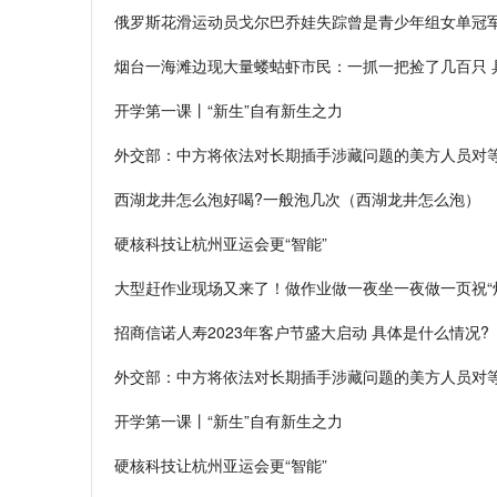
俄罗斯花滑运动员戈尔巴乔娃失踪曾是青少年组女单冠军
烟台一海滩边现大量蝼蛄虾市民：一抓一把捡了几百只 
开学第一课丨“新生”自有新生之力
外交部：中方将依法对长期插手涉藏问题的美方人员对
西湖龙井怎么泡好喝?一般泡几次（西湖龙井怎么泡）
硬核科技让杭州亚运会更“智能”
大型赶作业现场又来了！做作业做一夜坐一夜做一页祝“烂
招商信诺人寿2023年客户节盛大启动 具体是什么情况?
外交部：中方将依法对长期插手涉藏问题的美方人员对
开学第一课丨“新生”自有新生之力
硬核科技让杭州亚运会更“智能”