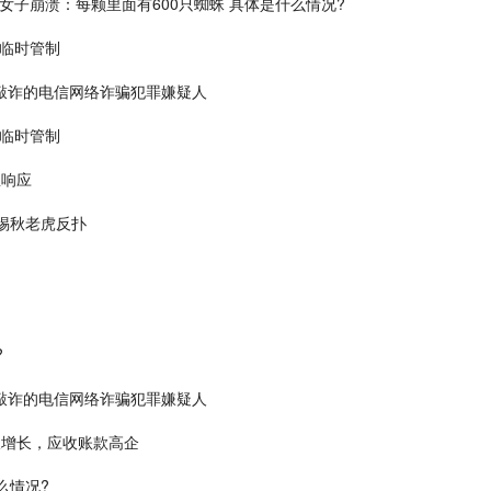
子崩溃：每颗里面有600只蜘蛛 具体是什么情况?
道临时管制
敲诈的电信网络诈骗犯罪嫌疑人
道临时管制
急响应
惕秋老虎反扑
?
敲诈的电信网络诈骗犯罪嫌疑人
双双增长，应收账款高企
么情况?