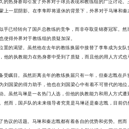
久的热身赛却引发了外界对于球员表现和教练组的广泛讨论。
蒙上一层阴影。在李隼即将退休的背景下，外界对于马琳和秦
似乎已经转向了国乒总教练的竞争，而非夺取亚锦赛冠军。然
也使得外界对于教练组的质疑加深。
位置的渴望。虽然他在去年的教练换届中接替了李隼成为女队
，他的执教能力在热身赛中受到了质疑，而且他的用人方式也
备受瞩目。虽然距离去年的教练换届只有一年，但秦志戬在乒
为刘国梁的得力助手，他也在刘国梁心中有着不可替代的地位
动。虽然马琳是一名热门人选，但他的执教能力和用人方式遭
。然而，国乒队的未来领导者究竟是马琳还是秦志戬，目前仍
了热议的话题。马琳和秦志戬都有着各自的优势和劣势。然而