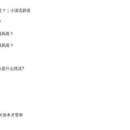
证？｜小清话辟谣
?
强风雨？
强风雨？
体是什么情况?
长张本才受审