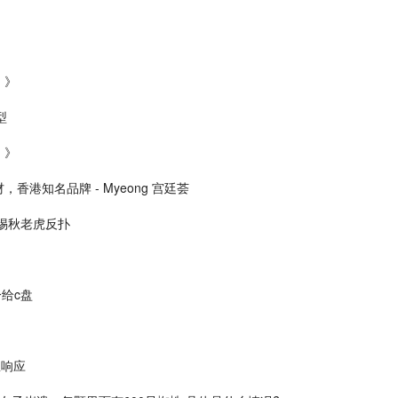
）》
型
）》
港知名品牌 - Myeong 宫廷荟
惕秋老虎反扑
给c盘
急响应