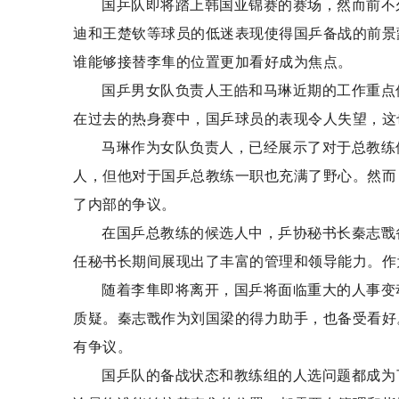
国乒队即将踏上韩国亚锦赛的赛场，然而前不
迪和王楚钦等球员的低迷表现使得国乒备战的前景
谁能够接替李隼的位置更加看好成为焦点。
国乒男女队负责人王皓和马琳近期的工作重点
在过去的热身赛中，国乒球员的表现令人失望，这
马琳作为女队负责人，已经展示了对于总教练
人，但他对于国乒总教练一职也充满了野心。然而
了内部的争议。
在国乒总教练的候选人中，乒协秘书长秦志戬
任秘书长期间展现出了丰富的管理和领导能力。作
随着李隼即将离开，国乒将面临重大的人事变
质疑。秦志戬作为刘国梁的得力助手，也备受看好
有争议。
国乒队的备战状态和教练组的人选问题都成为