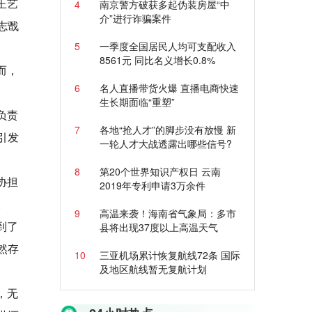
王艺
4
南京警方破获多起伪装房屋“中
介”进行诈骗案件
志戬
5
一季度全国居民人均可支配收入
8561元 同比名义增长0.8%
而，
6
名人直播带货火爆 直播电商快速
生长期面临“重塑”
负责
7
各地“抢人才”的脚步没有放慢 新
引发
一轮人才大战透露出哪些信号?
8
第20个世界知识产权日 云南
协担
2019年专利申请3万余件
。
9
高温来袭！海南省气象局：多市
到了
县将出现37度以上高温天气
然存
10
三亚机场累计恢复航线72条 国际
及地区航线暂无复航计划
，无