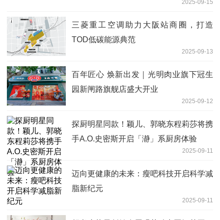
2025-09-15
三菱重工空调助力大阪站商圈，打造
TOD低碳能源典范
2025-09-13
百年匠心 焕新出发｜光明肉业旗下冠生
园新闸路旗舰店盛大开业
2025-09-12
探厨明星同款！颖儿、郭晓东程莉莎将携
手A.O.史密斯开启「瀞」系厨房体验
2025-09-11
迈向更健康的未来：瘦吧科技开启科学减
脂新纪元
2025-09-11