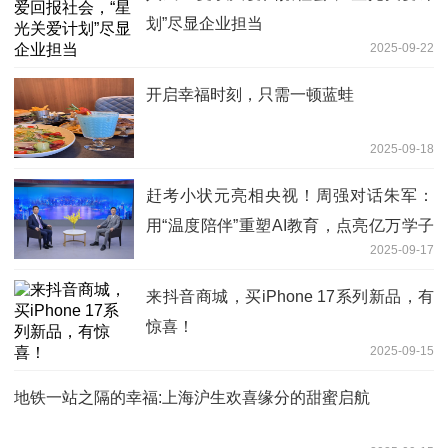
划”尽显企业担当
2025-09-22
开启幸福时刻，只需一顿蓝蛙
2025-09-18
赶考小状元亮相央视！周强对话朱军：
用“温度陪伴”重塑AI教育，点亮亿万学子
2025-09-17
未来
来抖音商城，买iPhone 17系列新品，有
惊喜！
2025-09-15
地铁一站之隔的幸福:上海沪生欢喜缘分的甜蜜启航