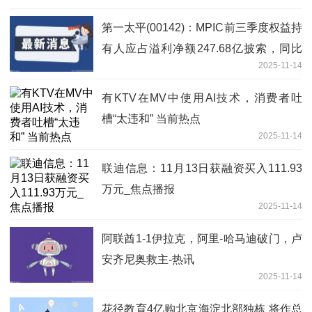
第一太平(00142)：MPIC前三季度权益持
有人应占溢利净额247.68亿披索，同比
2025-11-14
增长7.1%|每日观察
有KTV在MV中使用AI技术，消费者吐
槽“太违和” 当前热点
2025-11-14
联迪信息：11月13日获融资买入111.93
万元_焦点播报
2025-11-14
阿联酋1-1伊拉克，阿里-哈马迪破门，卢
安齐尼奥救主-热讯
2025-11-14
花径教育4亿购北京海淀北部独栋 将作总