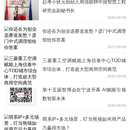
赶考小状元创始人周强获聘中国智慧工程
研究会副秘书长
2025-09-09
你还在为创业选赛道发愁？彦门中式调理
馆给你答案
2025-09-08
三菱重工空调赋能上海信泰中心TOD城
市综合体，打造超大型商用空间典范
2025-09-06
第十五届智博会在宁波开幕 AI赋能引领
数智新未来
2025-09-05
萌系IP+多元场景，叮当熊猫如何用产品
力赢得市场？