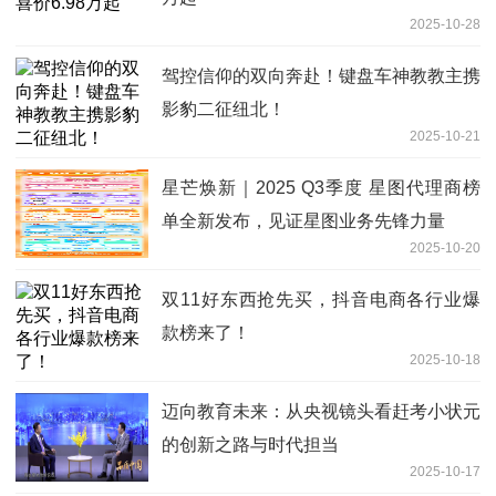
2025-10-28
驾控信仰的双向奔赴！键盘车神教教主携
影豹二征纽北！
2025-10-21
星芒焕新｜2025 Q3季度 星图代理商榜
单全新发布，见证星图业务先锋力量
2025-10-20
双11好东西抢先买，抖音电商各行业爆
款榜来了！
2025-10-18
迈向教育未来：从央视镜头看赶考小状元
的创新之路与时代担当
2025-10-17