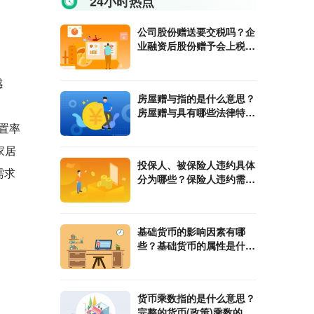
24小时热点
公司股份赠送要交税吗？企
业融资后股份赠予会上税
吗？
感
房屋赠与指的是什么意思？
房屋赠与具有哪些法律特
征？
置率
家居
投保人、被保险人违约具体
需求
分为哪些？保险人违约需要
承担哪些责任？
基础货币的影响因素有哪
些？基础货币的属性是什
么？
货币乘数指的是什么意思？
完整的货币(政策)乘数的计