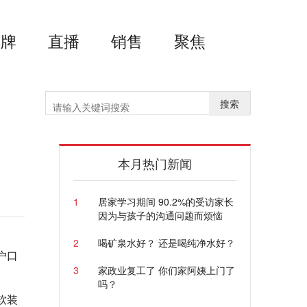
品牌
直播
销售
聚焦
搜索
、
本月热门新闻
1
居家学习期间 90.2%的受访家长
因为与孩子的沟通问题而烦恼
2
喝矿泉水好？ 还是喝纯净水好？
户口
3
家政业复工了 你们家阿姨上门了
吗？
软装