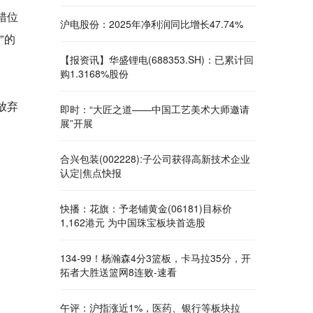
错位
沪电股份：2025年净利润同比增长47.74%
”的
【报资讯】华盛锂电(688353.SH)：已累计回
购1.3168%股份
放弃
即时：“大匠之道——中国工艺美术大师邀请
展”开展
合兴包装(002228):子公司获得高新技术企业
认定|焦点快报
快播：花旗：予老铺黄金(06181)目标价
1,162港元 为中国珠宝板块首选股
134-99！杨瀚森4分3篮板，卡马拉35分，开
拓者大胜送篮网8连败-速看
午评：沪指涨近1%，医药、银行等板块拉