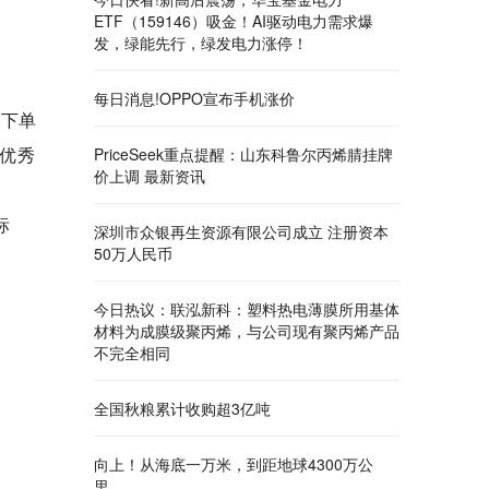
ETF（159146）吸金！AI驱动电力需求爆
发，绿能先行，绿发电力涨停！
每日消息!OPPO宣布手机涨价
“下单
"优秀
PriceSeek重点提醒：山东科鲁尔丙烯腈挂牌
价上调 最新资讯
标
深圳市众银再生资源有限公司成立 注册资本
50万人民币
今日热议：联泓新科：塑料热电薄膜所用基体
材料为成膜级聚丙烯，与公司现有聚丙烯产品
不完全相同
全国秋粮累计收购超3亿吨
向上！从海底一万米，到距地球4300万公
里……