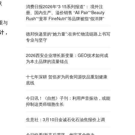
状
消费日报2026年“3·15系列报道”： 境外注
册、国内生产、溢价销售 “All Pair”“Beauty
Rush”“斐萃 FineNutri”等品牌被指“假洋牌”
重与
计，
德邦快递里的“她力量”:在奔忙物流链路上书写
专业与坚守
2026西安企业增长新变量：GEO技术如何成
为本土品牌的流量锚点
十七年深耕 贺佰岁为药食同源饮品重划健康
底线
今日讯！《自然》子刊：利用声音振动，或能
抑制这类癌细胞生长
生意社：3月10日金诚石化石油焦报价上调
今日快看!新高后震荡，华宝基金电力