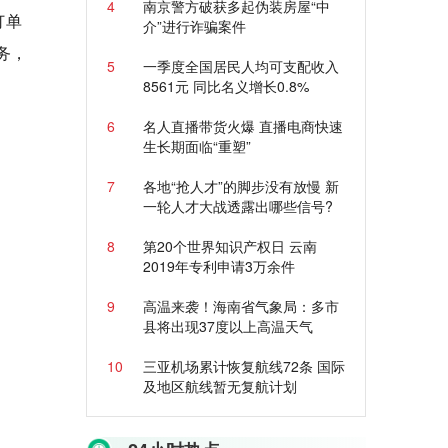
4
南京警方破获多起伪装房屋“中
订单
介”进行诈骗案件
务，
5
一季度全国居民人均可支配收入
8561元 同比名义增长0.8%
6
名人直播带货火爆 直播电商快速
生长期面临“重塑”
7
各地“抢人才”的脚步没有放慢 新
一轮人才大战透露出哪些信号?
8
第20个世界知识产权日 云南
2019年专利申请3万余件
9
高温来袭！海南省气象局：多市
县将出现37度以上高温天气
10
三亚机场累计恢复航线72条 国际
及地区航线暂无复航计划