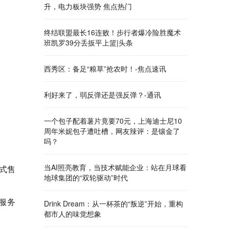
升，电力板块强势 焦点热门
终结联盟最长16连败！步行者爆冷险胜魔术
班凯罗39分丢扳平上篮|头条
西秀区：备足“粮草”抢农时！-焦点速讯
利好来了，弱反弹还是强反弹？-通讯
一个包子配着薯片竟要70元，上海迪士尼10
周年米妮包子遭吐槽，网友辣评：是镶金了
吗？
当AI照亮教育，当技术赋能企业：站在月球看
式售
地球集团的“双轮驱动”时代
保服务
Drink Dream：从一杯茶的“叛逆”开始，重构
都市人的味觉想象