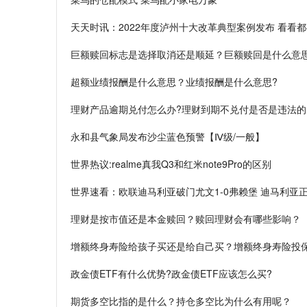
天天时讯：2022年度泸州十大改革典型案例发布 看看
巨额赎回标志是选择取消还是顺延？巨额赎回是什么意思
超额业绩报酬是什么意思？业绩报酬是什么意思?
理财产品逾期兑付怎么办?理财到期不兑付是否是违法的
永和县气象局发布沙尘蓝色预警【Ⅳ级/一般】
世界热议:realme真我Q3和红米note9Pro的区别
世界速看：欧联迪马利亚破门尤文1-0弗赖堡 迪马利
理财是按市值还是本金赎回？赎回理财会有哪些影响？
增额终身寿险给孩子买还是给自己买？增额终身寿险投
政金债ETF有什么优势?政金债ETF应该怎么买?
期货多空比指的是什么？持仓多空比为什么有用呢？