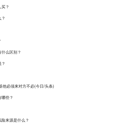
人买？
么？
？
有什么区别？
税？
他必须来对方不必(今日/头条)
有哪些？
风险来源是什么？