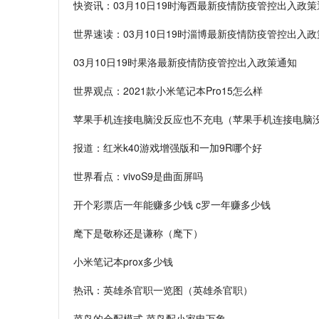
快资讯：03月10日19时海西最新疫情防疫管控出入政策
世界速读：03月10日19时淄博最新疫情防疫管控出入
03月10日19时果洛最新疫情防疫管控出入政策通知
世界观点：2021款小米笔记本Pro15怎么样
苹果手机连接电脑没反应也不充电（苹果手机连接电脑
报道：红米k40游戏增强版和一加9R哪个好
世界看点：vivoS9是曲面屏吗
开个彩票店一年能赚多少钱 c罗一年赚多少钱
麾下是敬称还是谦称（麾下）
小米笔记本prox多少钱
热讯：英雄杀官职一览图（英雄杀官职）
菜鸟的仓配模式 菜鸟配小家电万象