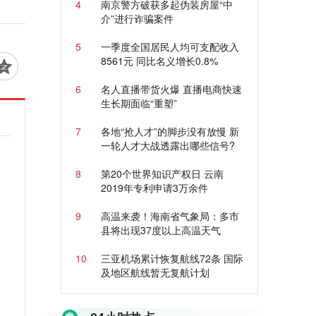
4
南京警方破获多起伪装房屋“中
介”进行诈骗案件
5
一季度全国居民人均可支配收入
8561元 同比名义增长0.8%
6
名人直播带货火爆 直播电商快速
生长期面临“重塑”
7
各地“抢人才”的脚步没有放慢 新
一轮人才大战透露出哪些信号?
8
第20个世界知识产权日 云南
2019年专利申请3万余件
9
高温来袭！海南省气象局：多市
县将出现37度以上高温天气
10
三亚机场累计恢复航线72条 国际
及地区航线暂无复航计划