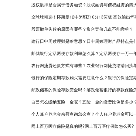
股权质押是否属于债务融资？股权融资与债权融资的四
全球球精选！怀斯曼12中8斩获16分13篮板 高效输出怀斯
股票撤单失败的原因有哪些？集合竞价几点不能撤单？
建行日申周赎理财是啥意思？日申周赎理财产品特点是
邮储银行定活两便存款利率怎么算？定活两便存一万一
农行网捷贷还款方式有哪些？农业银行网捷贷结清回执单
银行的保险定期存款购买需要注意什么？银行的保险定
邮政储蓄的保险存款安全吗？邮政储蓄银行的存款保险
自己怎么缴纳五险一金呢？五险一金的缴费比例是多少
个人账户养老金余额查询怎么查？个人账户养老金可以
网上百万医疗保险是真的吗?网上百万医疗保险怎么买?