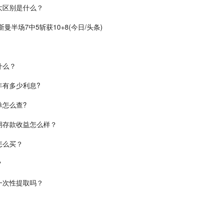
大区别是什么？
曼半场7中5斩获10+8(今日/头条)
什么？
年有多少利息?
怎么查?
期存款收益怎么样？
怎么买？
？
一次性提取吗？