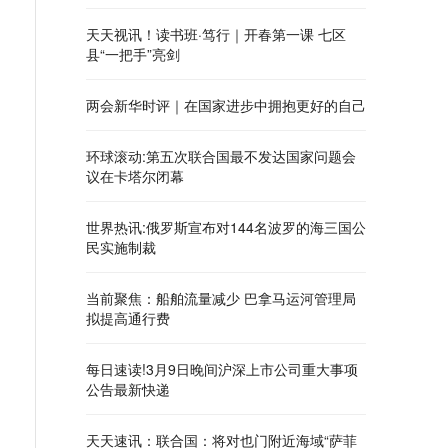
天天视讯！读书班·笃行｜开春第一课 七区
县“一把手”亮剑
两会新华时评｜在国家进步中拥抱更好的自己
环球滚动:第五次联合国最不发达国家问题会
议在卡塔尔闭幕
世界热讯:俄罗斯宣布对144名波罗的海三国公
民实施制裁
当前聚焦：船舶流量减少 巴拿马运河管理局
拟提高通行费
每日速读!3月9日晚间沪深上市公司重大事项
公告最新快递
天天速讯：联合国：将对也门附近海域“萨菲