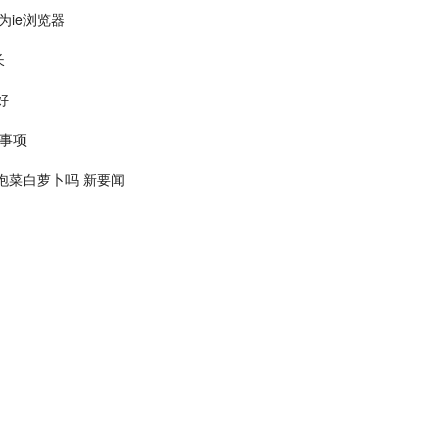
为ie浏览器
长
好
些事项
泡菜白萝卜吗 新要闻