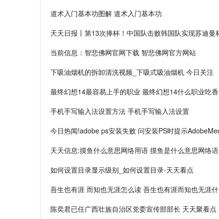
道术入门基本功图解 道术入门基本功
天天日报丨第13次捧杯！中国队击败韩国队实现苏迪曼
当前信息：智悲佛网官网下载 智悲佛网官方网站
下吸油烟机的拆卸清洗视频_下吸式吸油烟机 今日关注
最终幻想14最容易上手的职业 最终幻想14什么职业吃香
手机手写输入法设置方法 手机手写输入法设置
今日热闻!adobe ps安装失败 问安装PS时提示AdobeMe
天天信息:摸鱼什么意思网络用语 摸鱼是什么意思网络语
如何设置目录显示级别_如何设置目录-天天看点
吾生也有涯 而知也无涯怎么读 吾生也有涯而知也无涯
陈奕君已任广西壮族自治区党委宣传部部长 天天聚看点