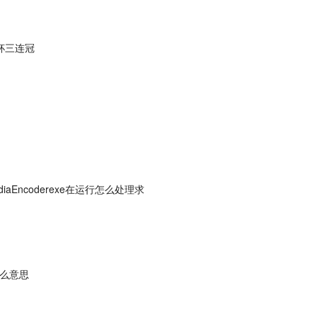
杯三连冠
diaEncoderexe在运行怎么处理求
什么意思