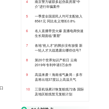
4
南京警方破获多起伪装房屋“中
介”进行诈骗案件
5
一季度全国居民人均可支配收入
8561元 同比名义增长0.8%
6
名人直播带货火爆 直播电商快速
生长期面临“重塑”
7
各地“抢人才”的脚步没有放慢 新
一轮人才大战透露出哪些信号?
8
第20个世界知识产权日 云南
2019年专利申请3万余件
9
高温来袭！海南省气象局：多市
县将出现37度以上高温天气
口
10
三亚机场累计恢复航线72条 国际
及地区航线暂无复航计划