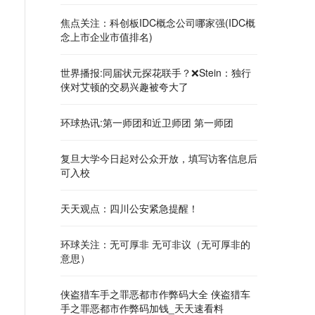
焦点关注：科创板IDC概念公司哪家强(IDC概
念上市企业市值排名)
世界播报:同届状元探花联手？❌Stein：独行
侠对艾顿的交易兴趣被夸大了
环球热讯:第一师团和近卫师团 第一师团
复旦大学今日起对公众开放，填写访客信息后
可入校
天天观点：四川公安紧急提醒！
环球关注：无可厚非 无可非议（无可厚非的
意思）
侠盗猎车手之罪恶都市作弊码大全 侠盗猎车
手之罪恶都市作弊码加钱_天天速看料