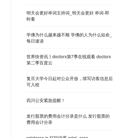
明天会更好串词主持词_明天会更好 串词-即
时看
学佛为什么越来越不顺 学佛的人为什么短命_
每日速读
世界快资讯丨doctorx第7季在线观看 doctorx
第二季百度云
复旦大学今日起对公众开放，填写访客信息后
可入校
四川公安紧急提醒！
发行股票的费用会计分录是什么 发行股票的
费用会计分录
printarea.js 打印设置 print_area