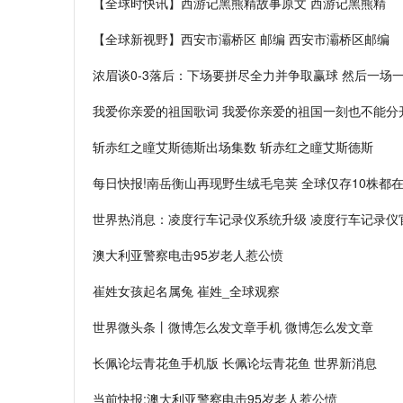
【全球时快讯】西游记黑熊精故事原文 西游记黑熊精
【全球新视野】西安市灞桥区 邮编 西安市灞桥区邮编
浓眉谈0-3落后：下场要拼尽全力并争取赢球 然后一场
我爱你亲爱的祖国歌词 我爱你亲爱的祖国一刻也不能分
斩赤红之瞳艾斯德斯出场集数 斩赤红之瞳艾斯德斯
每日快报!南岳衡山再现野生绒毛皂荚 全球仅存10株都
世界热消息：凌度行车记录仪系统升级 凌度行车记录仪
澳大利亚警察电击95岁老人惹公愤
崔姓女孩起名属兔 崔姓_全球观察
世界微头条丨微博怎么发文章手机 微博怎么发文章
长佩论坛青花鱼手机版 长佩论坛青花鱼 世界新消息
当前快报:澳大利亚警察电击95岁老人惹公愤