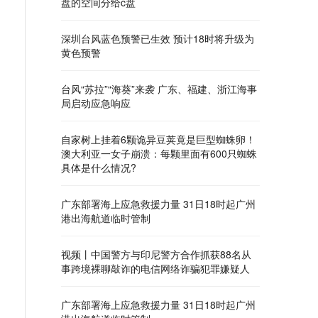
盘的空间分给c盘
深圳台风蓝色预警已生效 预计18时将升级为
黄色预警
台风“苏拉”“海葵”来袭 广东、福建、浙江海事
局启动应急响应
自家树上挂着6颗诡异豆荚竟是巨型蜘蛛卵！
澳大利亚一女子崩溃：每颗里面有600只蜘蛛
具体是什么情况?
广东部署海上应急救援力量 31日18时起广州
港出海航道临时管制
视频丨中国警方与印尼警方合作抓获88名从
事跨境裸聊敲诈的电信网络诈骗犯罪嫌疑人
广东部署海上应急救援力量 31日18时起广州