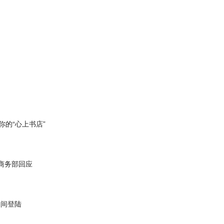
你的“心上书店”
商务部回应
夜间登陆