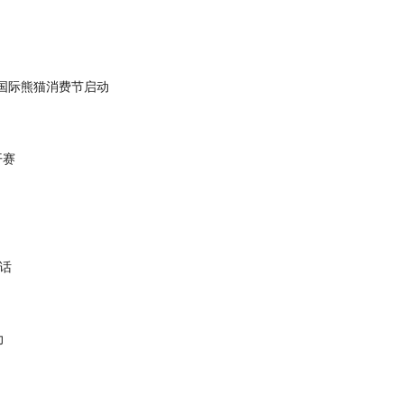
）国际熊猫消费节启动
开赛
话
力