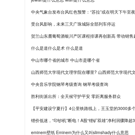
中央气象台发布台风红色预警：“苏拉”或在明天下午至
受台风影响，未来三天广珠城际全部列车停运
贺兰山东麓葡萄酒银川产区课程排课再创新高 带动销售超
什么是道什么是术 什么是道
中山市哪个省的城市 中山市是哪个省
山西师范大学现代文理学院在哪里? 山西师范大学现代
中央音乐学院钢琴考级查询 钢琴考级查询
胜利街派出所：全天候守护平安 零距离服务群众
【平安建设宁夏行】4公里铁路线上，王玉堂的3000多
锂价低迷，“印钞机”断电！A股“锂矿双雄”净利润骤降超
eminem壁纸 Eminem为什么又叫slimshady什么意思