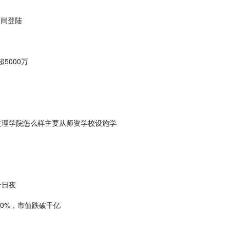
夜间登陆
5000万
文理学院怎么样主要从师资学校设施学
个日夜
30%，市值跌破千亿