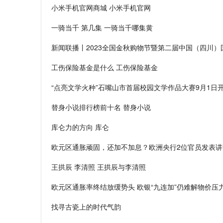
小米手机官网商城 小米手机官网
一骑当千 第几集 一骑当千哪集黄
新闻联播丨2023全国金秋购物节暨第二届中国（四川
工伤保险基金是什么 工伤保险基金
“点亮文学火种”石嘴山市首届校园文学作品大赛9月1日
替身小说排行榜前十名 替身小说
库仑力的方向 库仑
欧元区通胀顽固，还加不加息？欧洲央行2位官员发表讲
王拱辰 李清照 王拱辰与李清照
欧元区通胀率终结放缓势头 欧银“九连加”仍难解物价压
找寻古瓷上的时代气韵