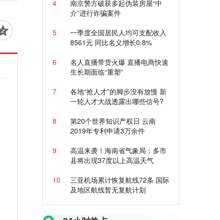
4
南京警方破获多起伪装房屋“中
介”进行诈骗案件
5
一季度全国居民人均可支配收入
8561元 同比名义增长0.8%
6
名人直播带货火爆 直播电商快速
生长期面临“重塑”
7
各地“抢人才”的脚步没有放慢 新
一轮人才大战透露出哪些信号?
8
第20个世界知识产权日 云南
2019年专利申请3万余件
9
高温来袭！海南省气象局：多市
县将出现37度以上高温天气
10
三亚机场累计恢复航线72条 国际
及地区航线暂无复航计划