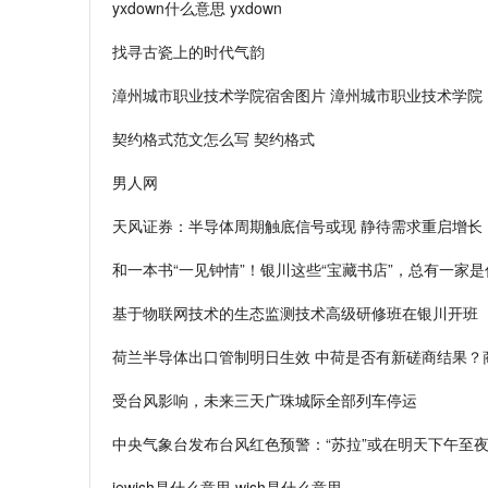
yxdown什么意思 yxdown
找寻古瓷上的时代气韵
漳州城市职业技术学院宿舍图片 漳州城市职业技术学院
契约格式范文怎么写 契约格式
男人网
天风证券：半导体周期触底信号或现 静待需求重启增长
和一本书“一见钟情”！银川这些“宝藏书店”，总有一家是
基于物联网技术的生态监测技术高级研修班在银川开班
荷兰半导体出口管制明日生效 中荷是否有新磋商结果？
受台风影响，未来三天广珠城际全部列车停运
中央气象台发布台风红色预警：“苏拉”或在明天下午至
jewish是什么意思 wish是什么意思