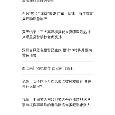
港出海航道临时管制
台风“苏拉”“海葵”来袭 广东、福建、浙江海事
局启动应急响应
夏天结束！三大高温榜揭秘今夏哪里最热 未
来哪里需警惕秋老虎反扑
深圳台风蓝色预警已生效 预计18时将升级为
黄色预警
西安南门酒吧推荐 西安南门酒吧
危险！女子刚下车挡风玻璃被树枝砸穿 具体
是什么情况?
视频丨中国警方与印尼警方合作抓获88名从
事跨境裸聊敲诈的电信网络诈骗犯罪嫌疑人