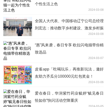
个性生活上色
2024-03-08
全国人大代表、中国移动辽宁公司总经理
刘宏志：推动数字乡村建设、激发乡村振
2024-03-08
兴“数智力量”
“惠”风来袭，春日专享 欧拉闪电猫带你精
致选品
2024-03-07
皮雀app「吃喝玩乐」再推新玩法，邀好
友助力齐瓜分100000元红包奖金！
2024-03-06
爱在春日，华润紫竹药业毓婷“毓见春日
恰如你”快闪活动空降重庆
2024-03-05