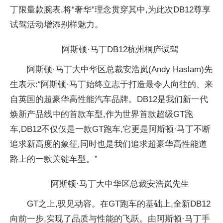
丁限量款腕表,将“奢华”理念贯穿其中,为此次DB12尊享
试驾活动增添别样魅力。
阿斯顿·马丁DB12杭州桐庐试驾
阿斯顿·马丁大中华区
总裁安浩岚(Andy Haslam)先
生表示:“阿斯顿·马丁始终立志于打造最令人向往的、来
自英国的超豪华高
性能汽车品牌。DB12是我们新一代
焕新产品线中的首款车型,作为世界首款超级GT跑
车,DB12不仅仅是一款GT跑车,它更是阿斯顿·马丁不断
追求新高度的象征,同时也是我们追求超豪华高
性能道
路上的一款关键车型。”
阿斯顿·马丁大中华区
总裁安浩岚先生
GT之上,驭见动容。在GT跑车的基础上,全新DB12
向前一步,实现了品质与
性能的飞跃。由阿斯顿·马丁手