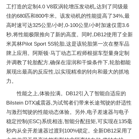
工打造的定制4.0 V8双涡轮增压发动机,达到了同级最
佳的680匹和800牛米。该发动机的
性能提高了34%,最
高时速可达325公里/小时,0-100公里/小时加速仅需3.6
秒,将
性能极限推向了新的高度。同时,DB12使用了全新
米其林Pilot Sport 5S轮胎,这是该轮胎第一次在整车品
牌上应用。阿斯顿·马丁动态工程师根据车型量身定制
并调教了轮胎配方,确保在湿润和干燥条件下,轮胎都能
展现出最高的反应
性,以实现精准的转向和最大的抓地
力。
性能之上,体验拉满。DB12引入了智能自适应的
Bilstein DTX减震器,为试驾者们带来长途驾驶的舒适
性
与激烈驾驶的
性能动态体验。另外,电子差速器与电子
稳定控制(ESC)系统相连,智能分配扭矩,可实现在135毫
秒内从全开差速器过渡到100%锁定。全新DB12采用了