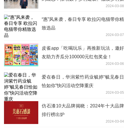
2024-03-08
兴“数智力量”
“惠”风来袭，春日专享 欧拉闪电猫带你精
致选品
2024-03-07
皮雀app「吃喝玩乐」再推新玩法，邀好
友助力齐瓜分100000元红包奖金！
2024-03-06
爱在春日，华润紫竹药业毓婷“毓见春日
恰如你”快闪活动空降重庆
2024-03-05
仿石漆10大品牌揭晓：2024年十大品牌
排行榜出炉
2024-03-04