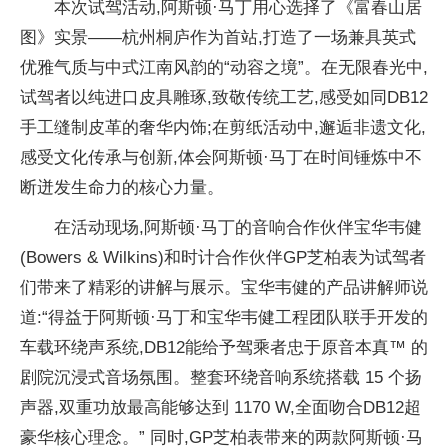
本次试驾活动,阿斯顿·马丁用心选择了《富春山居
图》实景——杭州桐庐作为首站,打造了一场兼具英式
优雅气质与中式江南风韵的“动容之境”。在无限春光中,
试驾者以纯进口皮具雕琢,致敬传统工艺,感受如同DB12
手工缝制皮革的奢华内饰;在剪纸活动中,邂逅非遗文化,
感受文化传承与创新,体会阿斯顿·马丁在时间锤炼中不
断迸发生命力的核心力量。
在活动现场,阿斯顿·马丁的音响合作伙伴宝华韦健
(Bowers & Wilkins)和时计合作伙伴GP芝柏表为试驾者
们带来了精彩的讲解与展示。宝华韦健的产品讲解师说
道:“得益于阿斯顿·马丁和宝华韦健工程团队联手开发的
车载环绕声系统,DB12能给予驾乘者忠于原音本真™ 的
剧院沉浸式音场氛围。整套环绕音响系统搭载 15 个扬
声器,双重功放最高能够达到 1170 W,全面吻合DB12超
豪华核心理念。” 同时,GP芝柏表带来的两款阿斯顿·马