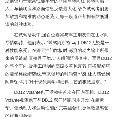
之前仅用于最高
性能车型的非隔离转向柱,将转向输
入、车辆响应和路面信息反馈最大化,给予试驾者们更
加敏捷和精准的动态感受,让每一段道路都拥有酣畅淋
漓的驾驶体验。
在试驾活动中,逾百位嘉宾与车主朋友们在山水间
尽情驰骋。他们表示:“试驾阿斯顿·马丁DB12无疑是一
种
性能享受。在踩下油门踏板时,澎湃的动力输出所带
来的反馈感,直接且干脆,让人瞬间沉浸其中。而且DB12
的整个车内,被手工缝制的高级皮革包裹着,再搭配精巧
的菱形格纹绗缝线,带来强烈的时尚奢华感,让人感受到
阿斯顿·马丁对于现代美学和经典工艺的极致追求。”
DB12 Volante也于活动中首次在国内亮相。DB12
Volante敞篷跑车与DB12 双门轿跑同步开发,在超豪
华、强劲动力和运动
性能的完美融合中,更添敞篷驾驶
的优雅和激情。