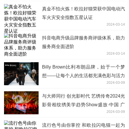
真金不怕火炼！欧拉好猫荣获中国电动汽
车火灾安全指数五星认证
2024-03-14
抖音电商升级品牌服务商评级体系，助力
服务商全面进阶
2024-03-14
Billy Brown比利布朗品牌，始于一个梦
想——让每个人的生活都充满色彩与活力
2024-03-09
与大师同行 创光影时代 艺绣传奇2024光
影骨相纹绣美学趋势Show盛放·中国 广
2024-03-09
州
流行色号由你掌控 和欧拉闪电猫一起为