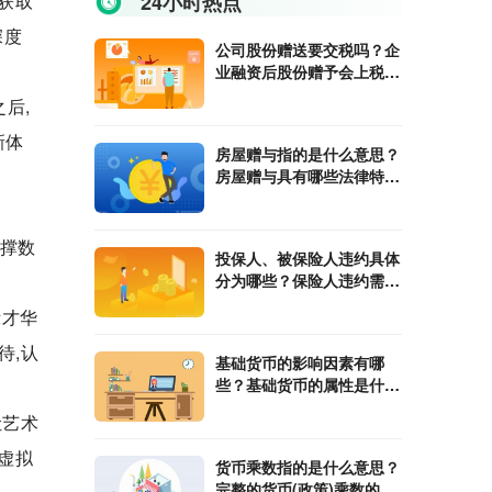
获取
24小时热点
深度
公司股份赠送要交税吗？企
业融资后股份赠予会上税
吗？
后,
新体
房屋赠与指的是什么意思？
房屋赠与具有哪些法律特
征？
支撑数
投保人、被保险人违约具体
分为哪些？保险人违约需要
承担哪些责任？
示才华
待,认
基础货币的影响因素有哪
些？基础货币的属性是什
么？
让艺术
虚拟
货币乘数指的是什么意思？
完整的货币(政策)乘数的计