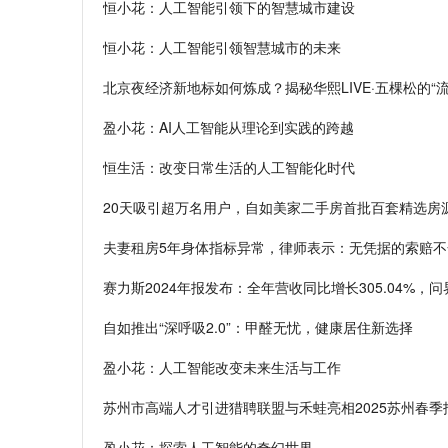
恒小花：人工智能引领下的智慧城市建设
恒小花：人工智能引领智慧城市的未来
北京夜经济新地标如何炼成？揭秘华熙LIVE·五棵松的“流
盈小花：AI人工智能从理论到实践的跨越
恒生活：改变日常生活的人工智能化时代
20天吸引超万名用户，自如美家二手房首批百套精选房
夫妻租房5年身体指标异常，律师表示：无凭据的索赔不
赛力斯2024年报发布：全年营收同比增长305.04%，
自如推出“深呼吸2.0”：甲醛无忧，健康居住新选择
盈小花：人工智能改变未来生活与工作
苏州市高端人才引进猎聘联盟与禾蛙亮相2025苏州春季
盈小花：探索人工智能的奇幻世界