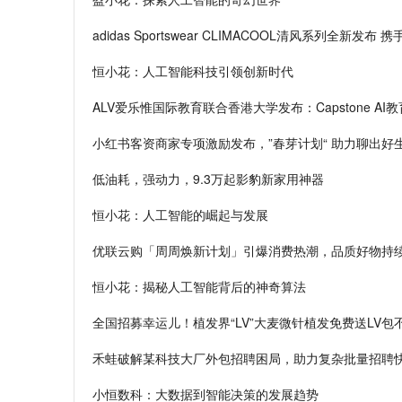
adidas Sportswear CLIMACOOL清风系
恒小花：人工智能科技引领创新时代
ALV爱乐惟国际教育联合香港大学发布：Capstone AI
小红书客资商家专项激励发布，”春芽计划“ 助力聊出好
低油耗，强动力，9.3万起影豹新家用神器
恒小花：人工智能的崛起与发展
优联云购「周周焕新计划」引爆消费热潮，品质好物持
恒小花：揭秘人工智能背后的神奇算法
全国招募幸运儿！植发界“LV”大麦微针植发免费送LV包
禾蛙破解某科技大厂外包招聘困局，助力复杂批量招聘
小恒数科：大数据到智能决策的发展趋势