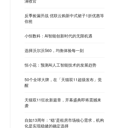
满收官
反季捡漏开战 优联云购新中式裙子1折优惠等
你抢
小恒数科：AI智能创新时代的无限机遇
选择沃尔沃S60，均衡体验每一刻
恒小花：预测AI人工智能技术的发展趋势
50个全球大牌，在「天猫双11超级发布」觉
醒
天猫双11狂欢新篇章，开幕盛典即将震撼来
袭
自如13周年：“稳”是租房市场核心需求，机构
化是实现稳健的确定选择