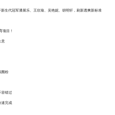
列全新发布 携手新生代冠军潘展乐、王欣瑜、吴艳妮、胡明轩，刷新透爽新标准
教育项目！
生意
续圈粉
不容错过
快速完成