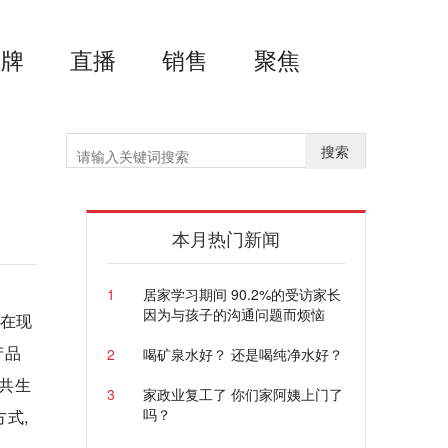
品牌
直播
销售
聚焦
搜索
本月热门新闻
1
居家学习期间 90.2%的受访家长
因为与孩子的沟通问题而烦恼
能在现
产品
2
喝矿泉水好？ 还是喝纯净水好？
共生
3
家政业复工了 你们家阿姨上门了
吗？
式,