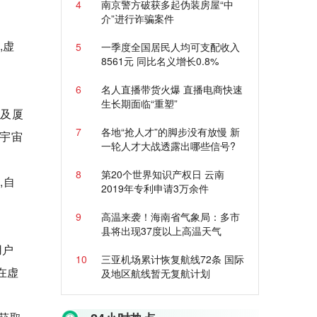
4
南京警方破获多起伪装房屋“中
介”进行诈骗案件
,虚
5
一季度全国居民人均可支配收入
8561元 同比名义增长0.8%
6
名人直播带货火爆 直播电商快速
生长期面临“重塑”
心及厦
7
各地“抢人才”的脚步没有放慢 新
宇宙
一轮人才大战透露出哪些信号?
8
第20个世界知识产权日 云南
,自
2019年专利申请3万余件
9
高温来袭！海南省气象局：多市
县将出现37度以上高温天气
用户
10
三亚机场累计恢复航线72条 国际
在虚
及地区航线暂无复航计划