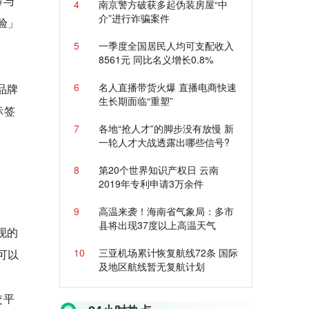
得与
4
南京警方破获多起伪装房屋“中
介”进行诈骗案件
验」
5
一季度全国居民人均可支配收入
8561元 同比名义增长0.8%
6
名人直播带货火爆 直播电商快速
品牌
生长期面临“重塑”
标签
7
各地“抢人才”的脚步没有放慢 新
一轮人才大战透露出哪些信号?
8
第20个世界知识产权日 云南
2019年专利申请3万余件
9
高温来袭！海南省气象局：多市
县将出现37度以上高温天气
现的
10
三亚机场累计恢复航线72条 国际
可以
及地区航线暂无复航计划
交平