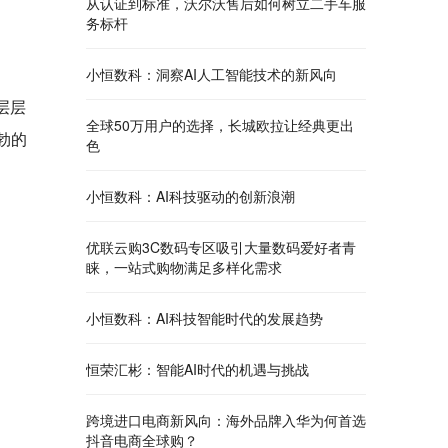
从认证到标准，沃尔沃售后如何树立二手车服
务标杆
小恒数科：洞察AI人工智能技术的新风向
层层
全球50万用户的选择，长城欧拉让经典更出
勃的
色
小恒数科：AI科技驱动的创新浪潮
优联云购3C数码专区吸引大量数码爱好者青
睐，一站式购物满足多样化需求
小恒数科：AI科技智能时代的发展趋势
恒荣汇彬：智能AI时代的机遇与挑战
跨境进口电商新风向：海外品牌入华为何首选
抖音电商全球购？