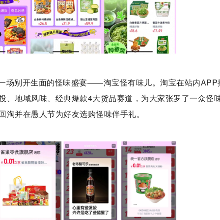
一场别开生面的怪味盛宴——淘宝怪有味儿。淘宝在站内APP
投、地域风味、经典爆款4大货品赛道，为大家张罗了一众怪
回淘并在愚人节为好友选购怪味伴手礼。