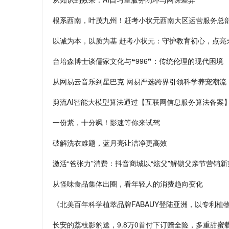
根系西南，叶茂九州！赶考小状元西南大区运营服务总
以诚为本，以质为基 赶考小状元：守护教育初心，点亮
台培森博士谈儒家文化与❝996❞：传统伦理的现代困境
从网易云音乐到星巴克 网易严选跨界引领科学养宠潮流
剪流AI智能大模型算法通过【互联网信息服务算法备案
一份紫，十分飒！影速等你来试驾
破解洗衣难题，蓝月亮让洁净更高效
激活“爸张力”消费：抖音商城以“炫父”解锁父亲节营销新
从怪味食品集体出圈，看年轻人的消费趋向变化
《北美百年科学植萃品牌FABAUY登陆亚洲，以专利植
长安的荔枝影豹送，9.8万0首付下订赠全险，多重甜蜜