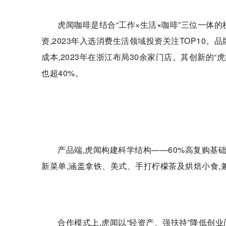
虎闻咖啡是结合“工作×生活×咖啡”三位一体
资,2023年入选消费生活领域投资关注TOP10。
成本,2023年在浙江布局30余家门店。其创新的“
也超40%。
产品端,虎闻构建科学结构——60%高复购基础
新菜单,涵盖拿铁、美式、手打柠檬茶及烘焙小食,
合作模式上,虎闻以“轻资产、强扶持”降低创业门槛