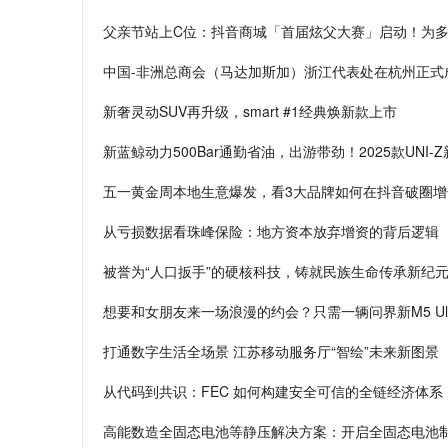
父亲节站上C位：抖音商城「首届炫父大赛」启动！为
中国-非洲总商会（马达加斯加）浙江代表处在杭州正式
新奢灵动SUV再升级，smart #1经典焕新款上市
新蓝鲸动力500Bar通勤省油，出游带劲！2025款UNI
五一黄金周本地生意爆发，看3大品牌如何在抖音破圈增
从亏损数据看珠峰保险：地方资本放弃增资的背后逻辑
被誉为“人口扳手”的硬核科技，铸就民族生命传承新纪元 
​想要和女朋友来一场浪漫的约会？只需一辆问界新M5 Ult
打通数字生活全场景 江苏移动服务厅“智绘”未来新图景
从代码到共识：FEC 如何构建安全可信的全链经济体系
高能数造全固态电池等静压解决方案：开启全固态电池