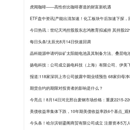
虎闻咖啡——高性价比咖啡赛道的财富新机遇
ETF盘中资讯|产能出清加速！化工板块午后加速下探，
今日热讯：世纪天鸿控股股东志鸿教育拟减持 其持股22
每日头条!太辰光8月14日快速回调
晶科能源申请钙钛矿太阳能电池及其制备方法、叠层电池
扬电科技：公司成立扬电科技（上海）有限公司、伊美
报道:118家深圳上市公司披露中期业绩预告 68家归母
期货合约的期限对投资者的影响是什么？
今亮点！8月14日河北邢台废钢市场价格：重废2215-226
美债收益率集体下跌，10年期美债收益率跌6个基点_观
今头条！哈尔滨钥鎏阁商贸有限公司成立 注册资本5万