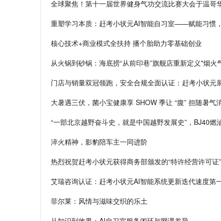
全球聚焦！第十一届世界健身气功交流比赛大会于温哥
重塑学习本质：赶考小状元AI智能自习室——赋能习惯
核心技术+商业模式全扶持 播个胎助力零基础创业
从火锅到砂锅：海底捞“从前印巷”旗舰店重新定义"烟火
门店与销量双冠领跑，安全合规全面认证：赶考小状元展
大暑遇三伏，菌小宝健康享 SHOW 季让 “腹” 担随暑气
“一部北京越野奋斗史，就是中国越野发展史”，BJ40燃油新款
淬火精神，影豹陪车主一同进阶
热烈祝贺赶考小状元获得商务部颁发的“特许经营许可证
艾瑞咨询认证：赶考小状元AI智能系统更新迭代速度第
菲尔莱：风情与滋味交织的乐土
从知识到效果：AI自习室服务闭环与网课差异