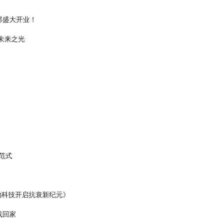
部盛大开业！
未来之光
】
范式
物科技开启抗衰新纪元》
载回家