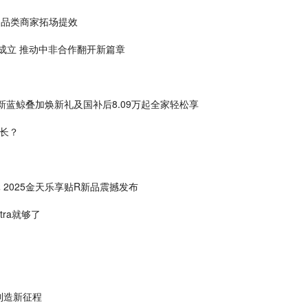
多品类商家拓场提效
成立 推动中非合作翻开新篇章
-Z新蓝鲸叠加焕新礼及国补后8.09万起全家轻松享
长？
2025金天乐享贴R新品震撼发布
ra就够了
制造新征程