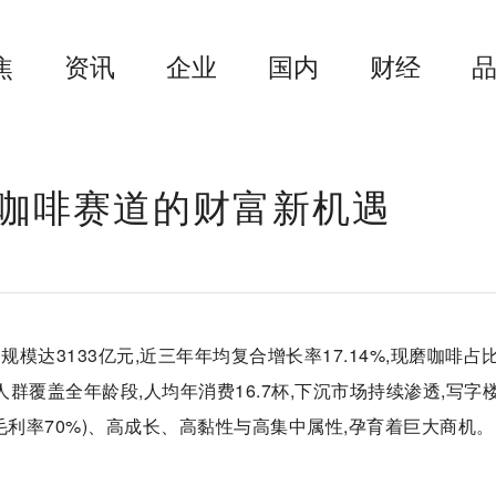
焦
资讯
企业
国内
财经
咖啡赛道的财富新机遇
模达3133亿元,近三年年均复合增长率17.14%,现磨咖啡占
消费人群覆盖全年龄段,人均年消费16.7杯,下沉市场持续渗透,写字
毛利率70%)、高成长、高黏性与高集中属性,孕育着巨大商机。