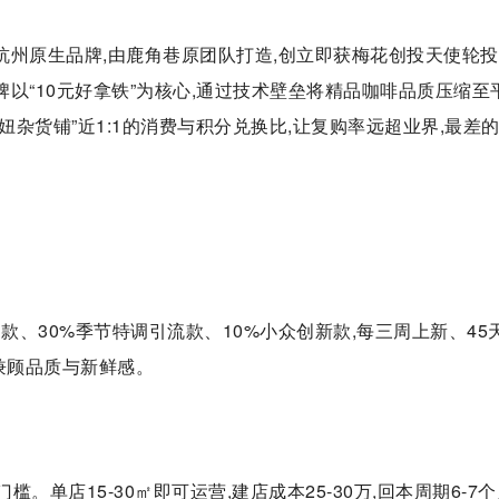
的杭州原生品牌,由鹿角巷原团队打造,创立即获梅花创投天使轮投
品牌以“10元好拿铁”为核心,通过技术壁垒将精品咖啡品质压缩至
虎妞杂货铺”近1:1的消费与积分兑换比,让复购率远超业界,最差
款、30%季节特调引流款、10%小众创新款,每三周上新、45
兼顾品质与新鲜感。
。单店15-30㎡即可运营,建店成本25-30万,回本周期6-7个