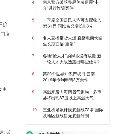
4
南京警方破获多起伪装房屋“中
介”进行诈骗案件
5
一季度全国居民人均可支配收入
平价
8561元 同比名义增长0.8%
的门店
6
名人直播带货火爆 直播电商快速
生长期面临“重塑”
7
各地“抢人才”的脚步没有放慢 新
一轮人才大战透露出哪些信号?
8
第20个世界知识产权日 云南
2019年专利申请3万余件
天更
9
高温来袭！海南省气象局：多市
县将出现37度以上高温天气
10
三亚机场累计恢复航线72条 国际
及地区航线暂无复航计划
月;员