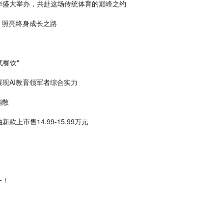
华盛大举办，共赴这场传统体育的巅峰之约
，照亮终身成长之路
气餐饮"
现AI教育领军者综合实力
消散
上市售14.99-15.99万元
”
一！