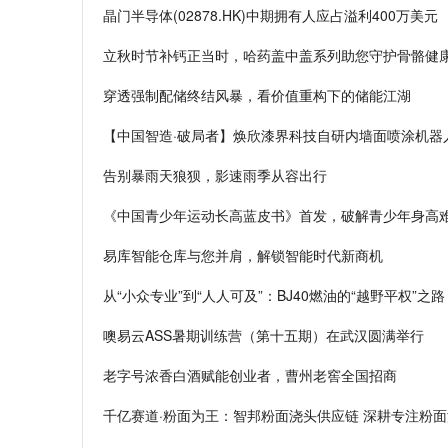
晶门半导体(02878.HK)中期拥有人应占溢利400万美元
立秋时节补钙正当时，哈药盖中盖系列助您守护骨骼健
穿透强制配储终结风暴，看价值重构下的储能江湖
【中国智造·破局者】焕欣漆界科技自研内墙面喷涂机器
告别暴雨天狼狈，影速雨季从容出行
《中国青少年运动长高蓝皮书》首发，破解青少年身高
易库智能仓库与您并肩，解锁智能时代新商机
从“小众专业”到“人人可及”：BJ40燃油的“越野平权”之路
噢易云ASS暑期训练营（第十五期）在武汉圆满举行
老字号浓香白酒赋能创业者，曹州老窖全国招商
千亿赛道·粉面为王：智邦粉面浇头供应链 深耕专注粉面